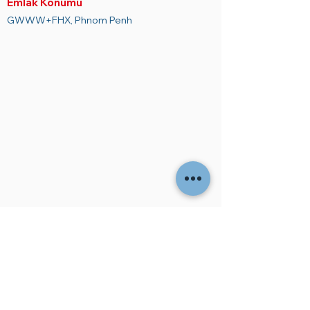
Emlak Konumu
Gök bahçesi

GWWW+FHX, Phnom Penh
ÇEVRESİNDEKİ OLANAKLAR

Eğitim Merkezi

Eğlence Alanı

Restoranlar

Kafe

Martlar

Alışveriş Merkezleri

Hastane/klinikler

Uluslararası okullar

Bankalar/ATM

Gece hayatı/eğlence

Spor salonu/spor

Otel
ADDRESS
No.131 EO Street 51
Daun Penh / Phnom Penh Cambodia