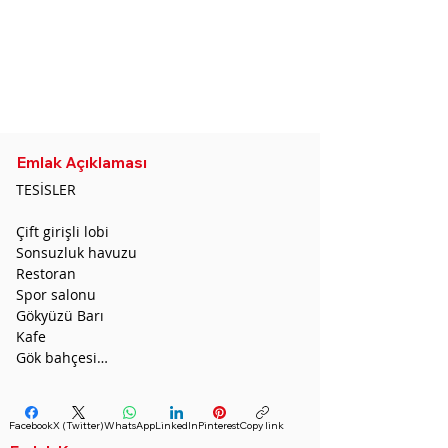
CDA
sedatugurcan@gmail.com
Whatsapp :
0532 691 54 36
Phone:
0544 446 4587
Telegram :
+855 96 653 0231
Emlak Açıklaması
TESİSLER

Çift girişli lobi

Sonsuzluk havuzu

Restoran

Spor salonu

Gökyüzü Barı

Kafe

Gök bahçesi

Paylaşımlı Ofis

Yönetici Salonu

Banket salonu

Facebook
X (Twitter)
WhatsApp
LinkedIn
Pinterest
Copy link
Spa
