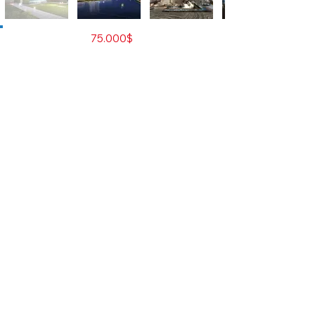
Satılık
75.000$
Emlak Tipi
Residence
Şehir
Phnom Penh
Geliştirici
The Peninsula Capital Co.,
Ltd.
Oda Sayısı
Stüdyo
Yatak Odası
0
Banyo
1
M2
42
Kat
38
Toplam Ünite
859
Eşyalı
Evet
Temsilciyle iletişime geçin