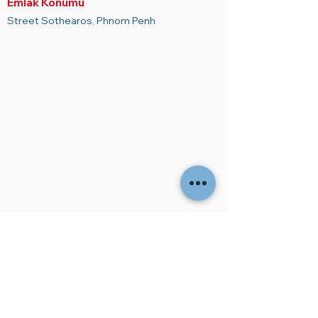
Emlak Konumu
ÇEVRESİNDEKİ OLANAKLAR

Street Sothearos, Phnom Penh
Elçilikler

Uluslararası STK'lar

Restoranlar

Kafe

Martlar

Alışveriş Merkezleri

Hastane/klinikler

Uluslararası okullar

Bankalar/ATM

Gece hayatı/eğlence

Spor salonu/spor

Otel
ADDRESS
No.131 EO Street 51
Daun Penh / Phnom Penh Cambodia