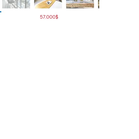
Satılık
57.000$
Emlak Tipi
Residence
Şehir
Phnom Penh
Geliştirici
Prince Huan Yu Real Estate
Group Co., Ltd.
Oda Sayısı
Stüdyo
Yatak Odası
0
Banyo
1
M2
31
Kat
39
Toplam Ünite
1624
Eşyalı
Evet
Temsilciyle iletişime geçin