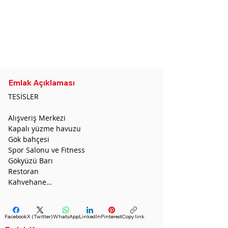
CDA
sedatugurcan@gmail.com
Whatsapp :
0532 691 54 36
Phone:
0544 446 4587
Telegram :
+855 96 653 0231
Emlak Açıklaması
TESİSLER

Alışveriş Merkezi

Kapalı yüzme havuzu

Gök bahçesi

Spor Salonu ve Fitness

Gökyüzü Barı

Restoran

Kahvehane

Kütüphane

Sinema

Salon

Facebook
X (Twitter)
WhatsApp
LinkedIn
Pinterest
Copy link