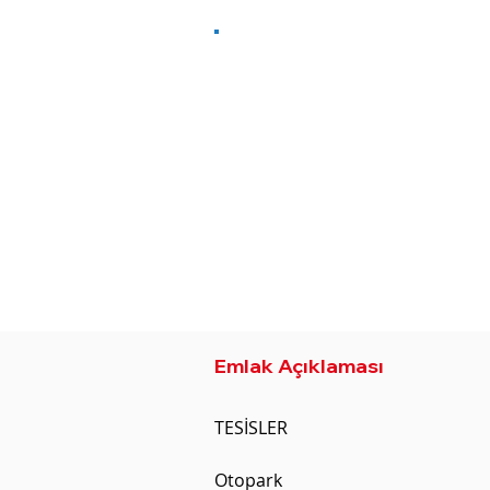
Emlak Tipi
Oda Sayısı
Residence
Stüdyo
Şehir
M2
Phnom Penh
37
Geliştirici
WANG FU GUO JI PROPERTY
Emlak Açıklaması
DEVELOPMENT CO., LTD
TESİSLER

Otopark
