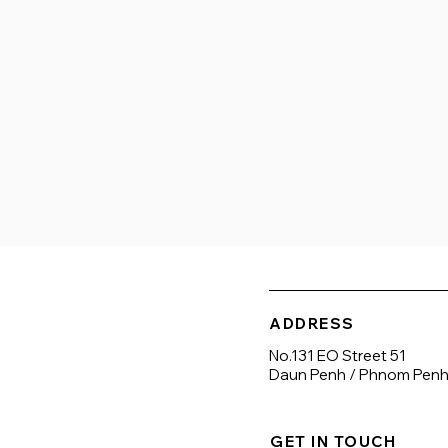
Alışveriş Merkezleri

Hastane/klinikler

Uluslararası okullar

Bankalar/ATM

Gece hayatı/eğlence

Spor salonu/spor

Otel
ADDRESS
No.131 EO Street 51
Daun Penh / Phnom Pen
GET IN TOUCH