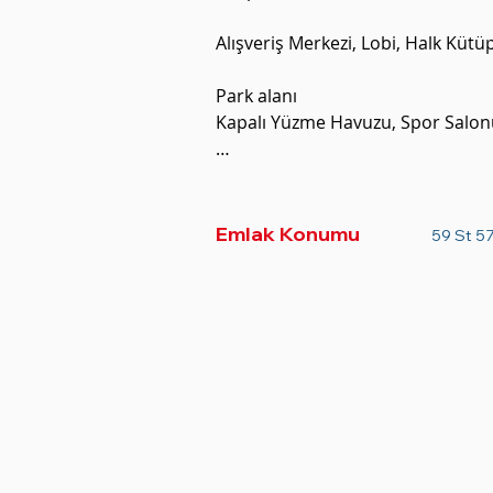
Alışveriş Merkezi, Lobi, Halk Küt
Park alanı

Kapalı Yüzme Havuzu, Spor Salonu
Açık salon, Etkinlik odası, özel od
Ortak çalışma alanı, Lounge, Sky
Emlak Konumu
59 St 5
Sky Bar, Sonsuzluk gökyüzü havu
ÇEVRESİNDEKİ OLANAKLAR

Elçilikler

Uluslararası STK'lar

Restoranlar

Kafe

Martlar
