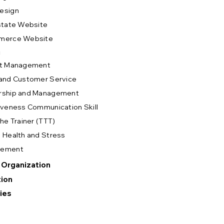
esign
state Website
merce Website
g
ct Management
and Customer Service
rship and Management
iveness Communication Skill
The Trainer (TTT)
 Health and Stress
gement
 Organization
ion
ies