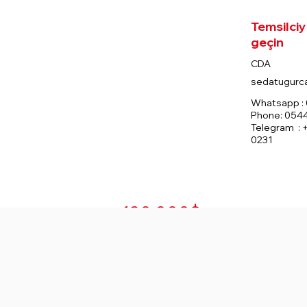
Temsilciy
geçin
Yatak Odası
Banyo
1
0
CDA
sedatugurc
Whatsapp : 
Kat
Toplam
Eşyalı
Phone: 054
Ünite
Telegram : 
0231
43
1080
Evet
120.000$
Satılık