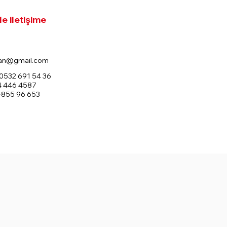
le iletişime
an@gmail.com
0532 691 54 36
4 446 4587
+855 96 653