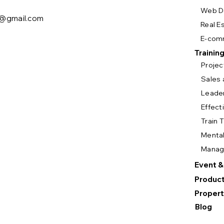
Web D
y@gmail.com
Real E
E-com
Trainin
Proje
Sales 
Leade
Effect
Train 
Mental
Mana
Event &
Product
Propert
Blog