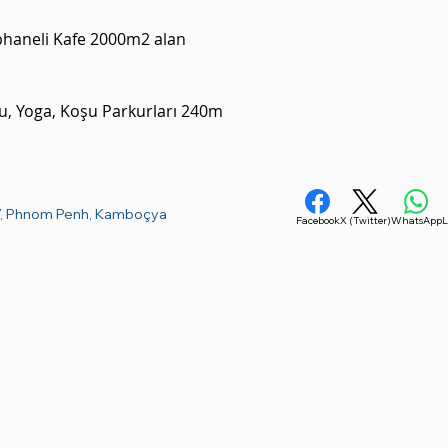
üphaneli Kafe 2000m2 alan

, Yoga, Koşu Parkurları 240m

a, ilk gökyüzü oyun alanı 800m2

 Garden 1000m2

7, Phnom Penh, Kamboçya
Facebook
X (Twitter)
WhatsApp
L
zu 145m
